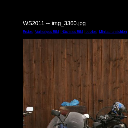
WS2011 -- img_3360.jpg
Erstes
|
Vorheriges Bild
|
Nächstes Bild
|
Letztes
|
Miniaturansichten