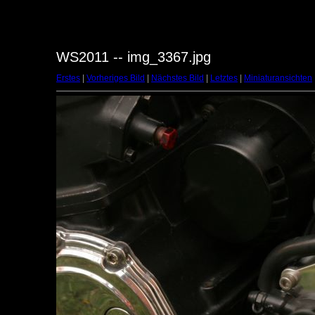
WS2011 -- img_3367.jpg
Erstes
|
Vorheriges Bild
|
Nächstes Bild
|
Letztes
|
Miniaturansichten