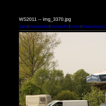
WS2011 -- img_3370.jpg
Erstes
|
Vorheriges Bild
|
Nächstes Bild
|
Letztes
|
Miniaturansichten