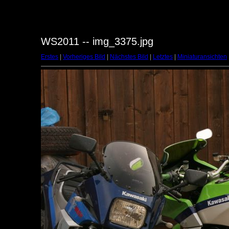
WS2011 -- img_3375.jpg
Erstes
|
Vorheriges Bild
|
Nächstes Bild
|
Letztes
|
Miniaturansichten