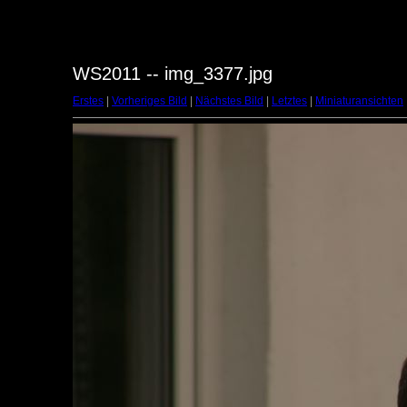
WS2011 -- img_3377.jpg
Erstes
|
Vorheriges Bild
|
Nächstes Bild
|
Letztes
|
Miniaturansichten