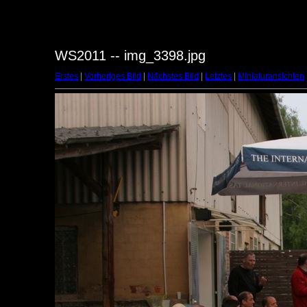
WS2011 -- img_3398.jpg
Erstes
|
Vorheriges Bild
|
Nächstes Bild
|
Letztes
|
Miniaturansichten