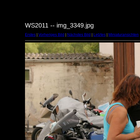
WS2011 -- img_3349.jpg
Erstes
|
Vorheriges Bild
|
Nächstes Bild
|
Letztes
|
Miniaturansichten