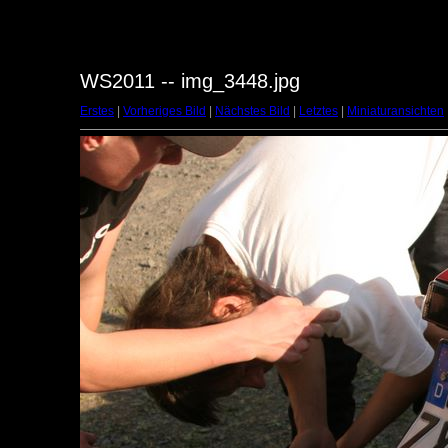
WS2011 -- img_3448.jpg
Erstes
|
Vorheriges Bild
|
Nächstes Bild
|
Letztes
|
Miniaturansichten