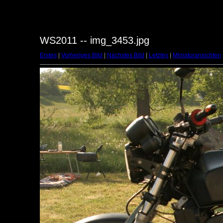
WS2011 -- img_3453.jpg
Erstes
|
Vorheriges Bild
|
Nächstes Bild
|
Letztes
|
Miniaturansichten