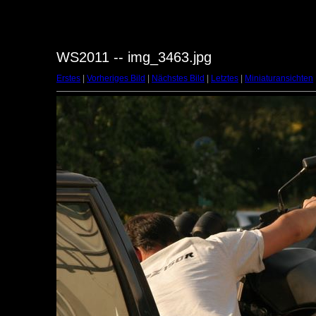
WS2011 -- img_3463.jpg
Erstes
|
Vorheriges Bild
|
Nächstes Bild
|
Letztes
|
Miniaturansichten