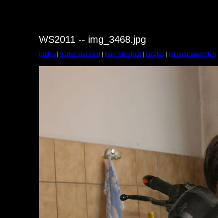
WS2011 -- img_3468.jpg
Erstes
|
Vorheriges Bild
|
Nächstes Bild
|
Letztes
|
Miniaturansichten