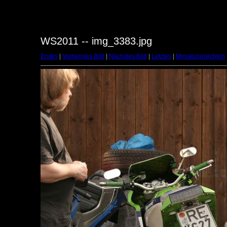
WS2011 -- img_3383.jpg
Erstes
|
Vorheriges Bild
|
Nächstes Bild
|
Letztes
|
Miniaturansichten