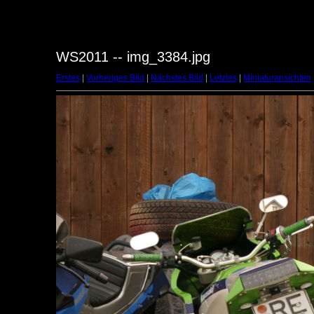
WS2011 -- img_3384.jpg
Erstes
|
Vorheriges Bild
|
Nächstes Bild
|
Letztes
|
Miniaturansichten