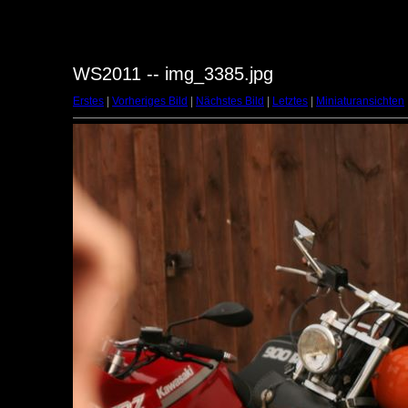
WS2011 -- img_3385.jpg
Erstes
|
Vorheriges Bild
|
Nächstes Bild
|
Letztes
|
Miniaturansichten