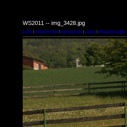
WS2011 -- img_3428.jpg
Erstes
|
Vorheriges Bild
|
Nächstes Bild
|
Letztes
|
Miniaturansichten