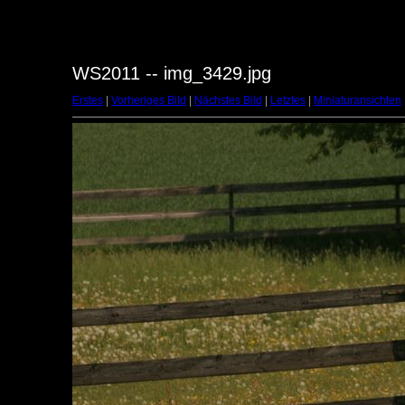
WS2011 -- img_3429.jpg
Erstes
|
Vorheriges Bild
|
Nächstes Bild
|
Letztes
|
Miniaturansichten